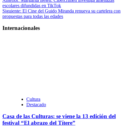
Navegación
Anterior:
Margarita Belén: Cibercrimen investiga amenazas
escolares difundidas en TikTok
de
Siguiente:
El Cine del Guido Miranda renueva su cartelera con
entradas
propuestas para todas las edades
Internacionales
Cultura
Destacado
Casa de las Culturas: se viene la 13 edición del
festival “El abrazo del Títere”