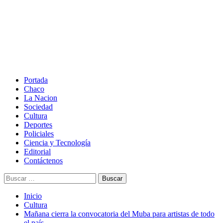
Saltar
al
contenido
Menú
principal
Portada
Chaco
La Nacion
Sociedad
Cultura
Deportes
Policiales
Ciencia y Tecnología
Editorial
Contáctenos
Buscar:
Inicio
Cultura
Mañana cierra la convocatoria del Muba para artistas de todo
el país