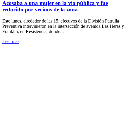
Acosaba a una mujer en la vía pública y fue
y
reducido por vecinos de la zona
una
camioneta
Este lunes, alrededor de las 15, efectivos de la División Patrulla
Preventiva intervinieron en la intersección de avenida Las Heras y
Franklin, en Resistencia, donde...
Leer
Leer más
más
sobre
Acosaba
a
una
mujer
en
la
vía
pública
y
fue
reducido
por
vecinos
de
la