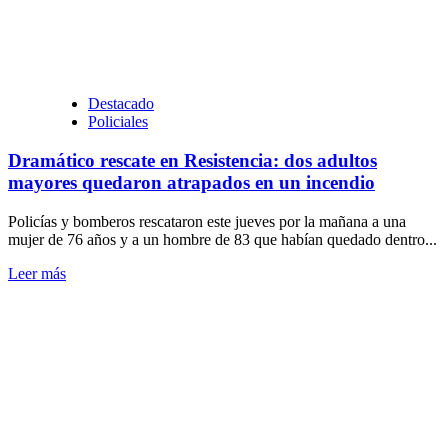
Destacado
Policiales
Dramático rescate en Resistencia: dos adultos
mayores quedaron atrapados en un incendio
Policías y bomberos rescataron este jueves por la mañana a una
mujer de 76 años y a un hombre de 83 que habían quedado dentro...
Leer
Leer más
más
sobre
Dramático
rescate
en
Resistencia:
dos
adultos
mayores