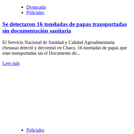
de
Destacado
arrojarse
Policiales
al
río
Se detectaron 16 toneladas de papas transportadas
Paraná
sin documentación sanitaria
El Servicio Nacional de Sanidad y Calidad Agroalimentaria
(Senasa) detectó y decomisó en Chaco, 16 toneladas de papas que
eran transportadas sin el Documento de...
Leer
Leer más
más
sobre
Se
detectaron
16
toneladas
de
papas
transportadas
sin
documentación
sanitaria
Policiales