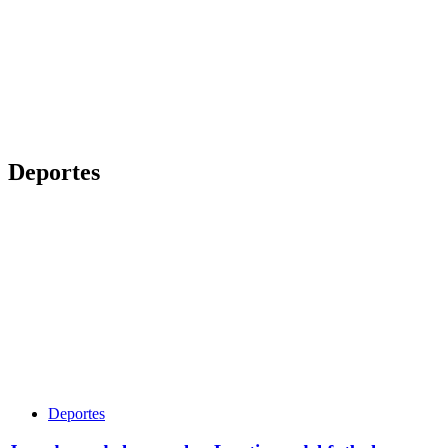
zona
Deportes
Deportes