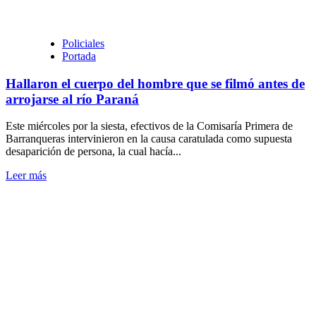
17
años
a
vender
Policiales
en
Portada
la
calle
Hallaron el cuerpo del hombre que se filmó antes de
y
arrojarse al río Paraná
la
golpeaba
Este miércoles por la siesta, efectivos de la Comisaría Primera de
si
Barranqueras intervinieron en la causa caratulada como supuesta
no
desaparición de persona, la cual hacía...
cumplía
Leer
Leer más
más
sobre
Hallaron
el
cuerpo
del
hombre
que
se
filmó
antes