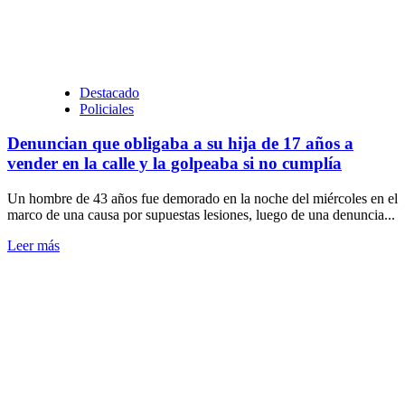
quedaron
atrapados
en
un
incendio
Destacado
Policiales
Denuncian que obligaba a su hija de 17 años a
vender en la calle y la golpeaba si no cumplía
Un hombre de 43 años fue demorado en la noche del miércoles en el
marco de una causa por supuestas lesiones, luego de una denuncia...
Leer
Leer más
más
sobre
Denuncian
que
obligaba
a
su
hija
de