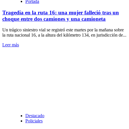
Portada
Tragedia en la ruta 16: una mujer falleció tras un
choque entre dos camiones y una camioneta
Un trágico siniestro vial se registró este martes por la mañana sobre
la ruta nacional 16, a la altura del kilómetro 134, en jurisdicción de...
Leer
Leer más
más
sobre
Tragedia
en
la
ruta
16:
una
mujer
falleció
tras
un
choque
Destacado
entre
Policiales
dos
camiones