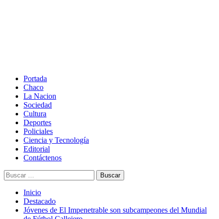
Saltar
al
contenido
Menú
principal
Portada
Chaco
La Nacion
Sociedad
Cultura
Deportes
Policiales
Ciencia y Tecnología
Editorial
Contáctenos
Buscar:
Inicio
Destacado
Jóvenes de El Impenetrable son subcampeones del Mundial
de Fútbol Callejero