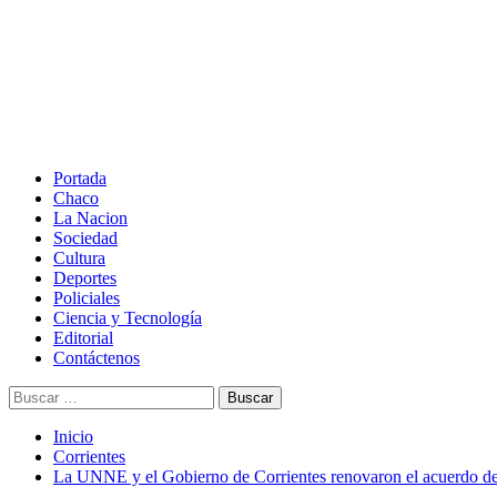
Saltar
al
contenido
Menú
principal
Portada
Chaco
La Nacion
Sociedad
Cultura
Deportes
Policiales
Ciencia y Tecnología
Editorial
Contáctenos
Buscar:
Inicio
Corrientes
La UNNE y el Gobierno de Corrientes renovaron el acuerdo de t