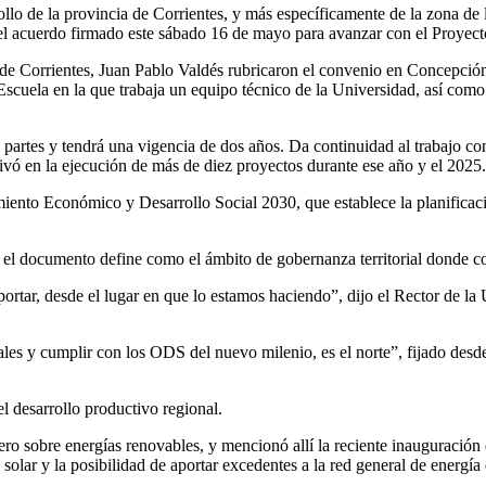
o de la provincia de Corrientes, y más específicamente de la zona de los
del acuerdo firmado este sábado 16 de mayo para avanzar con el Proyect
e Corrientes, Juan Pablo Valdés rubricaron el convenio en Concepción 
 Escuela en la que trabaja un equipo técnico de la Universidad, así com
artes y tendrá una vigencia de dos años. Da continuidad al trabajo con
vó en la ejecución de más de diez proyectos durante ese año y el 2025.
imiento Económico y Desarrollo Social 2030, que establece la planificac
e el documento define como el ámbito de gobernanza territorial donde co
ortar, desde el lugar en que lo estamos haciendo”, dijo el Rector de l
ales y cumplir con los ODS del nuevo milenio, es el norte”, fijado desde
el desarrollo productivo regional.
ero sobre energías renovables, y mencionó allí la reciente inauguració
solar y la posibilidad de aportar excedentes a la red general de energía 