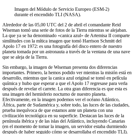
Imagen del Módulo de Servicio Europeo (ESM-2)
durante el encendido TLI (NASA).
Alrededor de las 05,00 UTC del 2 de abril el comandante Reid
Wiseman tomó una serie de fotos de la Tierra mientras se alejaban.
La que ya se ha denominado «canica azul» de Artemisa II comparte
similitudes con la mítica imagen que tomó Harrison Schmitt del
Apolo 17 en 1972: es una fotografía del disco entero de nuestro
planeta tomada por un astronauta a través de la ventana de una nave
que se aleja de la Tierra.
Sin embargo, la imagen de Wiseman presenta dos diferencias
importantes. Primero, la hemos podido ver mientras la misión está en
desarrollo, mientras que la canica azul original se tomó en película
química y hubo que esperar a que el Apolo 17 regresase para verla
después de revelar el carrete. La otra gran diferencia es que esta es
una imagen del hemisferio nocturno de nuestro planeta.
Efectivamente, en la imagen podemos ver el océano Atlántico,
África, parte de Sudamérica y, sobre todo, las luces de las ciudades,
prueba inequívoca de que estamos ante un planeta con una
civilización tecnológica en su superficie. Destacan las luces de la
península ibérica y de las islas del Atlántico, incluyendo Canarias
(en el momento de tomar la imagen, un servidor estaba durmiendo
después de haber seguido cómo se desarrollaba el encendido TLI).