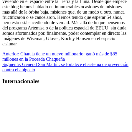
viviendo en el espacio entre la Tierra y la Luna. Desde que empecé
este blog hemos hablado en innumerables ocasiones de misiones
más allá de la órbita baja, misiones que, de un modo u otro, nunca
fructificaron o se cancelaron. Hemos tenido que esperar 54 años,
pero esto está sucediendo de verdad. Más allá de lo que pensemos
del programa Artemisa o de la política espacial de EEUU, sin duda
somos afortunados por, finalmente, poder contemplar en directo las
imágenes de Wiseman, Glover, Koch y Hansen en el espacio
cislunar.
Navegación
Anterior:
Charata tiene un nuevo millonario: ganó más de $85
millones en la Poceada Chaqueña
de
Siguiente:
General San Martín: se fortalece el sistema de prevención
entradas
contra el abigeato
Internacionales