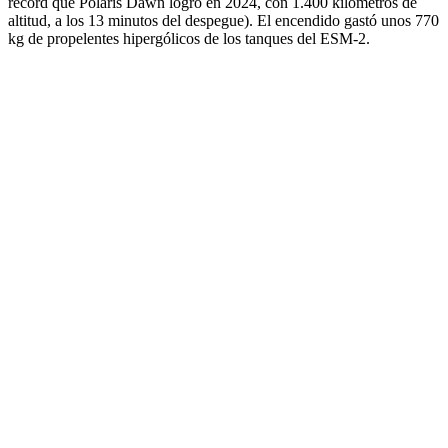
récord que Polaris Dawn logró en 2024, con 1.400 kilómetros de
altitud, a los 13 minutos del despegue). El encendido gastó unos 770
kg de propelentes hipergólicos de los tanques del ESM-2.