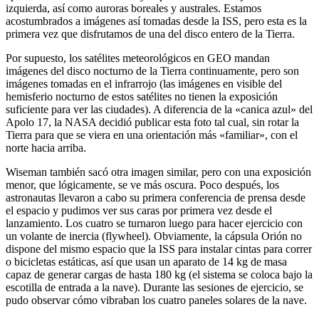
izquierda, así como auroras boreales y australes. Estamos
acostumbrados a imágenes así tomadas desde la ISS, pero esta es la
primera vez que disfrutamos de una del disco entero de la Tierra.
Por supuesto, los satélites meteorológicos en GEO mandan
imágenes del disco nocturno de la Tierra continuamente, pero son
imágenes tomadas en el infrarrojo (las imágenes en visible del
hemisferio nocturno de estos satélites no tienen la exposición
suficiente para ver las ciudades). A diferencia de la «canica azul» del
Apolo 17, la NASA decidió publicar esta foto tal cual, sin rotar la
Tierra para que se viera en una orientación más «familiar», con el
norte hacia arriba.
Wiseman también sacó otra imagen similar, pero con una exposición
menor, que lógicamente, se ve más oscura. Poco después, los
astronautas llevaron a cabo su primera conferencia de prensa desde
el espacio y pudimos ver sus caras por primera vez desde el
lanzamiento. Los cuatro se turnaron luego para hacer ejercicio con
un volante de inercia (flywheel). Obviamente, la cápsula Orión no
dispone del mismo espacio que la ISS para instalar cintas para correr
o bicicletas estáticas, así que usan un aparato de 14 kg de masa
capaz de generar cargas de hasta 180 kg (el sistema se coloca bajo la
escotilla de entrada a la nave). Durante las sesiones de ejercicio, se
pudo observar cómo vibraban los cuatro paneles solares de la nave.