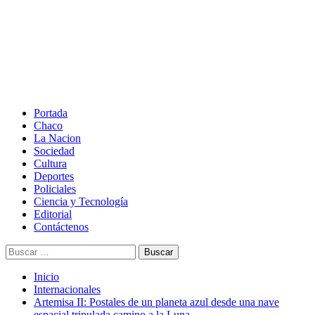
Saltar
al
contenido
Menú
principal
Portada
Chaco
La Nacion
Sociedad
Cultura
Deportes
Policiales
Ciencia y Tecnología
Editorial
Contáctenos
Buscar:
Inicio
Internacionales
Artemisa II: Postales de un planeta azul desde una nave
espacial tripulada camino a la Luna