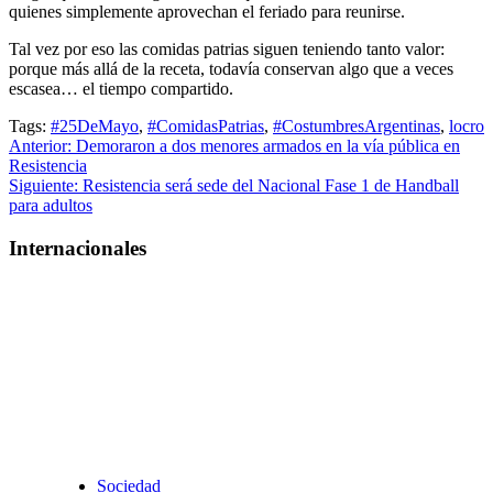
quienes simplemente aprovechan el feriado para reunirse.
Tal vez por eso las comidas patrias siguen teniendo tanto valor:
porque más allá de la receta, todavía conservan algo que a veces
escasea… el tiempo compartido.
Tags:
#25DeMayo
,
#ComidasPatrias
,
#CostumbresArgentinas
,
locro
Navegación
Anterior:
Demoraron a dos menores armados en la vía pública en
Resistencia
de
Siguiente:
Resistencia será sede del Nacional Fase 1 de Handball
entradas
para adultos
Internacionales
Sociedad