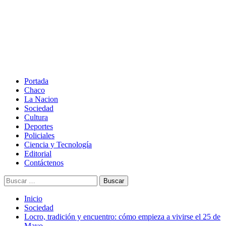
Saltar
al
contenido
Menú
principal
Portada
Chaco
La Nacion
Sociedad
Cultura
Deportes
Policiales
Ciencia y Tecnología
Editorial
Contáctenos
Buscar:
Inicio
Sociedad
Locro, tradición y encuentro: cómo empieza a vivirse el 25 de
Mayo