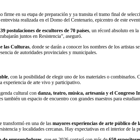
 firme en su etapa de preparación y ya transita el tramo final de selecc
 entrevista realizada en el Domo del Centenario, epicentro de este event
39 postulaciones de escultores de 70 países
, un récord absoluto en la
trabajarán juntos en Resistencia”, aseguró.
e las Culturas
, donde se darán a conocer los nombres de los artistas s
resencia de autoridades provinciales y municipales.
able
, con la posibilidad de elegir uno de los materiales o combinarlos. 
 experiencia de arte vivo y participativo.
agenda cultural con
danza, teatro, música, artesanía y el Congreso I
s también un espacio de encuentro con grandes maestros para estudiant
e transformó en una de las
mayores experiencias de arte público de 
tencia y localidades cercanas. Hay expectativas en el interior de la pro
o de emprendedores
, que en 2026 contará con más de
650 expositore