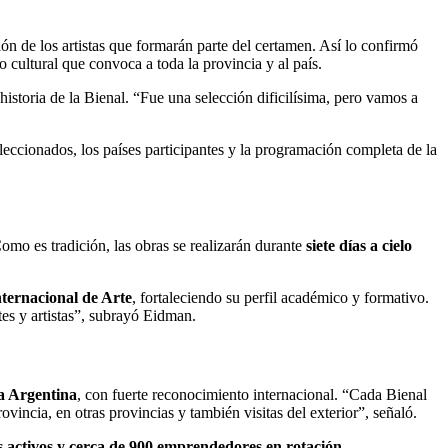
ión de los artistas que formarán parte del certamen. Así lo confirmó
o cultural que convoca a toda la provincia y al país.
 historia de la Bienal. “Fue una selección dificilísima, pero vamos a
eleccionados, los países participantes y la programación completa de la
Como es tradición, las obras se realizarán durante
siete días a cielo
nternacional de Arte
, fortaleciendo su perfil académico y formativo.
es y artistas”, subrayó Eidman.
la Argentina
, con fuerte reconocimiento internacional. “Cada Bienal
vincia, en otras provincias y también visitas del exterior”, señaló.
s activos y cerca de 900 emprendedores en rotación
,