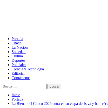
Saltar
al
contenido
Menú
principal
Portada
Chaco
La Nacion
Sociedad
Cultura
Deportes
Policiales
Ciencia y Tecnología
Editorial
Contáctenos
Buscar:
Inicio
Portada
La Bienal del Chaco 2026 entra en su etapa decisiva y bate réco