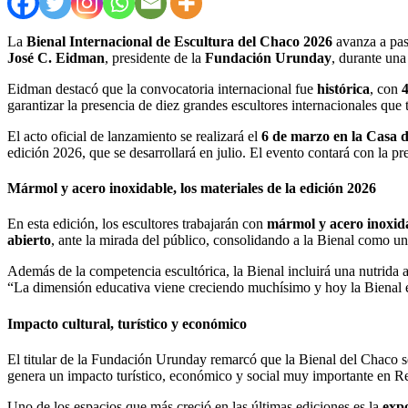
La
Bienal Internacional de Escultura del Chaco 2026
avanza a paso
José C. Eidman
, presidente de la
Fundación Urunday
, durante una
Eidman destacó que la convocatoria internacional fue
histórica
, con
4
garantizar la presencia de diez grandes escultores internacionales que 
El acto oficial de lanzamiento se realizará el
6 de marzo en la Casa d
edición 2026, que se desarrollará en julio. El evento contará con la p
Mármol y acero inoxidable, los materiales de la edición 2026
En esta edición, los escultores trabajarán con
mármol y acero inoxid
abierto
, ante la mirada del público, consolidando a la Bienal como una
Además de la competencia escultórica, la Bienal incluirá una nutrida 
“La dimensión educativa viene creciendo muchísimo y hoy la Bienal e
Impacto cultural, turístico y económico
El titular de la Fundación Urunday remarcó que la Bienal del Chaco s
genera un impacto turístico, económico y social muy importante en Resis
Uno de los espacios que más creció en las últimas ediciones es la
exp