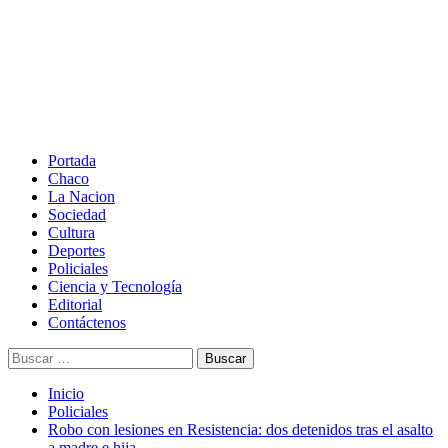
Saltar
al
contenido
Menú
principal
Portada
Chaco
La Nacion
Sociedad
Cultura
Deportes
Policiales
Ciencia y Tecnología
Editorial
Contáctenos
Buscar:
Inicio
Policiales
Robo con lesiones en Resistencia: dos detenidos tras el asalto
a madre e hija