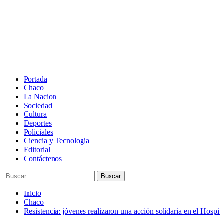
Saltar
al
contenido
Menú
principal
Portada
Chaco
La Nacion
Sociedad
Cultura
Deportes
Policiales
Ciencia y Tecnología
Editorial
Contáctenos
Buscar:
Inicio
Chaco
Resistencia: jóvenes realizaron una acción solidaria en el Hospit