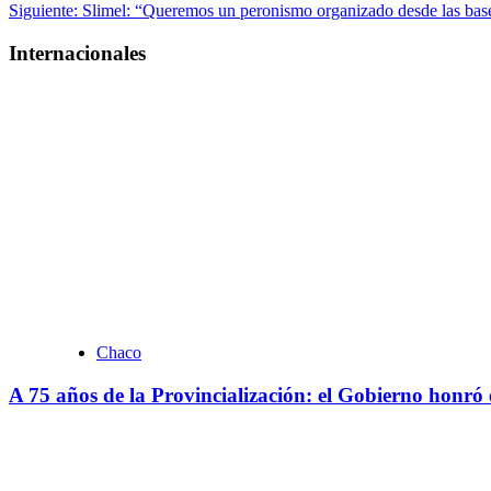
Siguiente:
Slimel: “Queremos un peronismo organizado desde las base
de
entradas
Internacionales
Chaco
A 75 años de la Provincialización: el Gobierno honró 