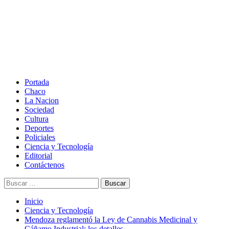
Saltar
al
contenido
Menú
principal
Portada
Chaco
La Nacion
Sociedad
Cultura
Deportes
Policiales
Ciencia y Tecnología
Editorial
Contáctenos
Buscar:
Inicio
Ciencia y Tecnología
Mendoza reglamentó la Ley de Cannabis Medicinal y
Cáñamo Industrial: los detalles