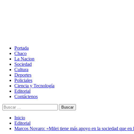
Saltar
al
contenido
Menú
principal
Portada
Chaco
La Nacion
Sociedad
Cultura
Deportes
Policiales
Ciencia y Tecnología
Editorial
Contáctenos
Buscar:
Inicio
Editorial
Marcos Novaro: «Milei tiene más apoyo en la sociedad que en l