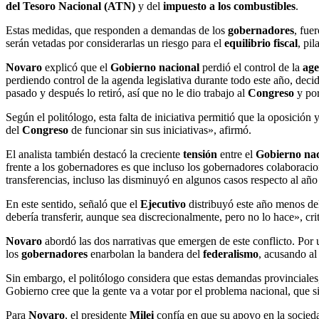
del Tesoro Nacional (ATN)
y del
impuesto a los combustibles
.
Estas medidas, que responden a demandas de los
gobernadores
, fue
serán vetadas por considerarlas un riesgo para el
equilibrio fiscal
, pi
Novaro
explicó que el
Gobierno nacional
perdió el control de la
age
perdiendo control de la agenda legislativa durante todo este año, deci
pasado y después lo retiró, así que no le dio trabajo al
Congreso
y por
Según el politólogo, esta falta de iniciativa permitió que la oposición 
del
Congreso
de funcionar sin sus iniciativas», afirmó.
El analista también destacó la creciente
tensión
entre el
Gobierno nac
frente a los gobernadores es que incluso los gobernadores colaboraci
transferencias, incluso las disminuyó en algunos casos respecto al añ
En este sentido, señaló que el
Ejecutivo
distribuyó este año menos d
debería transferir, aunque sea discrecionalmente, pero no lo hace», crit
Novaro
abordó las dos narrativas que emergen de este conflicto. Por 
los
gobernadores
enarbolan la bandera del
federalismo
, acusando a
Sin embargo, el politólogo considera que estas demandas provinciales,
Gobierno cree que la gente va a votar por el problema nacional, que si
Para
Novaro
, el presidente
Milei
confía en que su apoyo en la sociedad