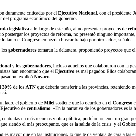
ron duramente criticadas por el
Ejecutivo Nacional
, con el presidente
J
lar del programa económico del gobierno.
nda legislativa
a lo largo de este año, al no presentar proyectos de
refo
dió postergar los proyectos de reforma, no presentó ninguno importante, 
 lo tanto el Congreso empezó a buscar trabajo por otro lado», señaló.
y los
gobernadores
tomaran la delantera, proponiendo proyectos que e
ional
y los
gobernadores
, incluso aquellos que colaboraron con la ge
onistas han encontrado que el
Ejecutivo
es mal pagador. Ellos colaboran
o pasado», explicó
Novaro
.
el
30%
de los
ATN
que debería transferir a las provincias, reteniendo 
icó.
un lado, el gobierno de
Milei
sostiene que lo ocurrido en el
Congreso
e
l
Ejecutivo
de
centralismo
. «En la narrativa de los gobernadores es la h
 centradas en más recursos y obra pública, podrían no tener un gran pe
gue siendo el más preocupante, que es la salida de la crisis, y el Gobie
 es mayor que en las instituciones, lo que le da ventaja de cara a las 