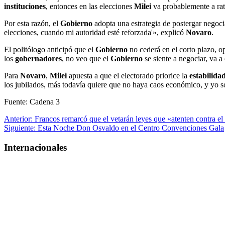
instituciones
, entonces en las elecciones
Milei
va probablemente a ratif
Por esta razón, el
Gobierno
adopta una estrategia de postergar negoci
elecciones, cuando mi autoridad esté reforzada'», explicó
Novaro
.
El politólogo anticipó que el
Gobierno
no cederá en el corto plazo, o
los
gobernadores
, no veo que el
Gobierno
se siente a negociar, va a 
Para
Novaro
,
Milei
apuesta a que el electorado priorice la
estabilida
los jubilados, más todavía quiere que no haya caos económico, y yo s
Fuente: Cadena 3
Navegación
Anterior:
Francos remarcó que el vetarán leyes que «atenten contra el e
Siguiente:
Esta Noche Don Osvaldo en el Centro Convenciones Gala
de
entradas
Internacionales