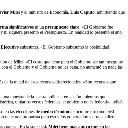
avier Milei
y el ministro de Economía,
Luis Caputo
, advirtiendo que
rma significativos
ni un
presupuesto claro
. «El Gobierno fue
y ni siquiera presentó el Presupuesto. En realidad lo presentó el año
l
Ejecutivo
subestimó. «El Gobierno subestimó la posibilidad
stión de
Milei
. «El costo que tiene para el Gobierno ser tan mezquino
 con el Gobierno y el Gobierno no les paga, no aumentó en nada las
más de la mitad de esos recursos discrecionales. «Son recursos que
s una muestra de la «casta política» en acción, mientras que
istórica, unitarios versus federales, el gobierno no es federal», indicó.
so en las elecciones de
medio término
de octubre próximo. «El
rno tiene una propuesta para eso y los gobernadores no», analizó.
elecciones. «En la sociedad,
Milei tiene más apoyo que en las