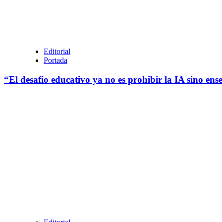
Editorial
Portada
“El desafío educativo ya no es prohibir la IA sino en