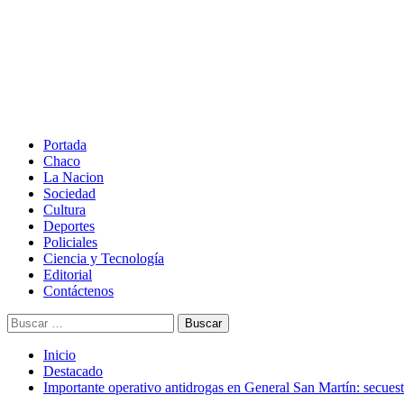
Saltar
al
contenido
Menú
principal
Portada
Chaco
La Nacion
Sociedad
Cultura
Deportes
Policiales
Ciencia y Tecnología
Editorial
Contáctenos
Buscar:
Inicio
Destacado
Importante operativo antidrogas en General San Martín: secuest