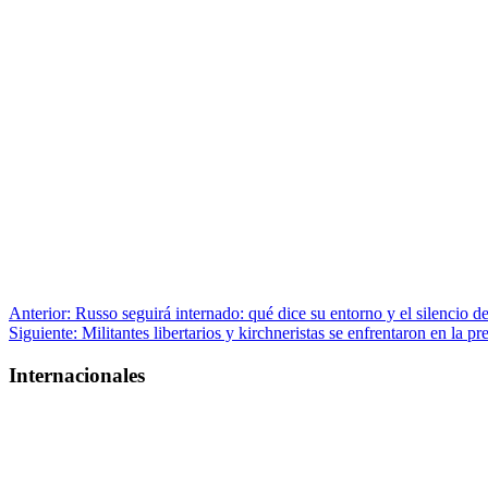
Navegación
Anterior:
Russo seguirá internado: qué dice su entorno y el silencio 
Siguiente:
Militantes libertarios y kirchneristas se enfrentaron en la pr
de
entradas
Internacionales