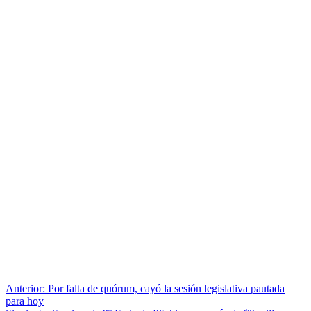
Navegación
Anterior:
Por falta de quórum, cayó la sesión legislativa pautada
para hoy
de