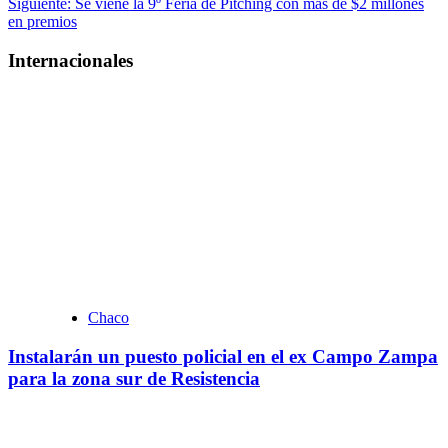
Siguiente:
Se viene la 9º Feria de Pitching con más de $2 millones
entradas
en premios
Internacionales
Chaco
Instalarán un puesto policial en el ex Campo Zampa
para la zona sur de Resistencia