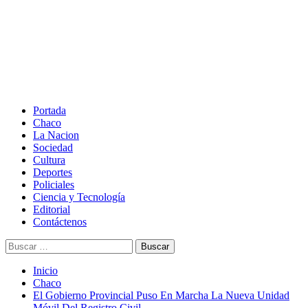
Saltar
al
contenido
Menú
principal
Portada
Chaco
La Nacion
Sociedad
Cultura
Deportes
Policiales
Ciencia y Tecnología
Editorial
Contáctenos
Buscar:
Inicio
Chaco
El Gobierno Provincial Puso En Marcha La Nueva Unidad
Móvil Del Registro Civil