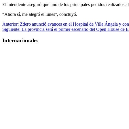
El intendente aseguró que uno de los principales pedidos realizados al
“Ahora sí, me alegró el lunes”, concluyó.
Navegación
Anterior:
Zdero anunció avances en el Hospital de Villa Ángela y con
Siguiente:
La provincia será el primer escenario del Open House de 
de
entradas
Internacionales