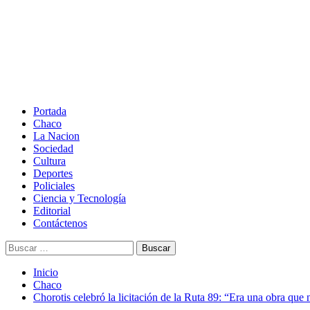
Saltar
al
contenido
Menú
principal
Portada
Chaco
La Nacion
Sociedad
Cultura
Deportes
Policiales
Ciencia y Tecnología
Editorial
Contáctenos
Buscar:
Inicio
Chaco
Chorotis celebró la licitación de la Ruta 89: “Era una obra que