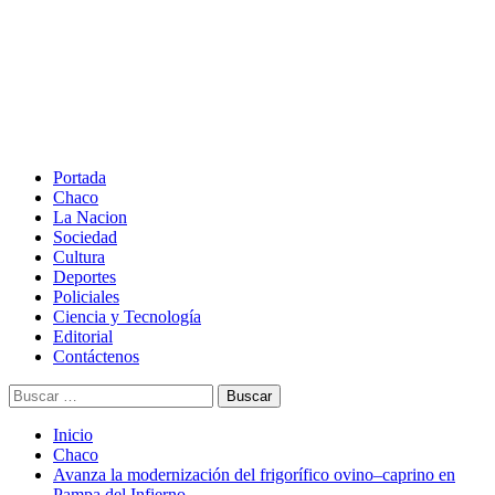
Saltar
al
contenido
Menú
principal
Portada
Chaco
La Nacion
Sociedad
Cultura
Deportes
Policiales
Ciencia y Tecnología
Editorial
Contáctenos
Buscar:
Inicio
Chaco
Avanza la modernización del frigorífico ovino–caprino en
Pampa del Infierno