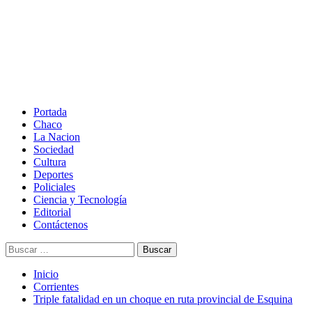
Saltar
al
contenido
Menú
principal
Portada
Chaco
La Nacion
Sociedad
Cultura
Deportes
Policiales
Ciencia y Tecnología
Editorial
Contáctenos
Buscar:
Inicio
Corrientes
Triple fatalidad en un choque en ruta provincial de Esquina