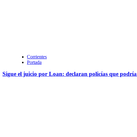
Corrientes
Portada
Sigue el juicio por Loan: declaran policías que podr