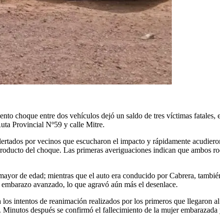
nto choque entre dos vehículos dejó un saldo de tres víctimas fatales,
 Ruta Provincial Nº59 y calle Mitre.
lertados por vecinos que escucharon el impacto y rápidamente acudiero
oducto del choque. Las primeras averiguaciones indican que ambos rod
mayor de edad; mientras que el auto era conducido por Cabrera, tambi
un embarazo avanzado, lo que agravó aún más el desenlace.
a los intentos de reanimación realizados por los primeros que llegaron al
s. Minutos después se confirmó el fallecimiento de la mujer embarazada