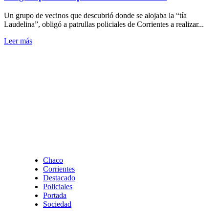
Un grupo de vecinos que descubrió donde se alojaba la “tía
Laudelina”, obligó a patrullas policiales de Corrientes a realizar...
Leer
Leer más
más
sobre
Corrientes:
Caso
Loan,
Vecinos
se
manifiestan
ante
un
edificio
donde
fue
Chaco
aislada
Corrientes
la
Destacado
“tía
Policiales
Laudelina”
Portada
y
Sociedad
obligó
a