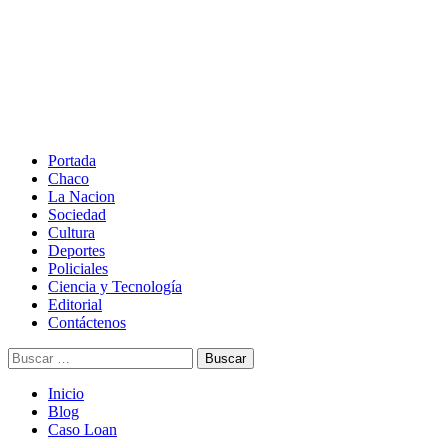
Saltar
al
contenido
Menú
principal
Portada
Chaco
La Nacion
Sociedad
Cultura
Deportes
Policiales
Ciencia y Tecnología
Editorial
Contáctenos
Buscar:
Inicio
Blog
Caso Loan