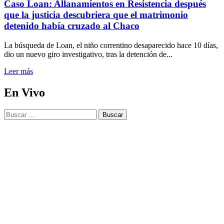
Caso Loan: Allanamientos en Resistencia después
patrullas
que la justicia descubriera que el matrimonio
policiales
a
detenido había cruzado al Chaco
trasladarla
La búsqueda de Loan, el niño correntino desaparecido hace 10 días,
dio un nuevo giro investigativo, tras la detención de...
Leer
Leer más
más
sobre
En Vivo
Caso
Loan:
Buscar:
Allanamientos
en
Resistencia
después
que
la
justicia
descubriera
que
el
matrimonio
detenido
había