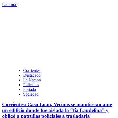
Leer
Leer más
más
sobre
Corrientes,
Caso
Loan
Peña:
renunció
el
ministro
de
Seguridad
de
la
Corrientes
provincia
Destacado
La Nacion
Policiales
Portada
Sociedad
Corrientes: Caso Loan, Vecinos se manifiestan ante
un edificio donde fue aislada la “tía Laudelina” y
obligó a patrullas policiales a trasladarla