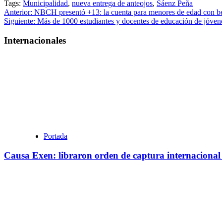
Tags:
Municipalidad
,
nueva entrega de anteojos
,
Sáenz Peña
Navegación
Anterior:
NBCH presentó +13: la cuenta para menores de edad con be
Siguiente:
Más de 1000 estudiantes y docentes de educación de jóven
de
entradas
Internacionales
Portada
Causa Exen: libraron orden de captura internacional 