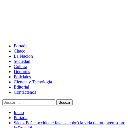
Saltar
al
contenido
Menú
principal
Portada
Chaco
La Nacion
Sociedad
Cultura
Deportes
Policiales
Ciencia y Tecnología
Editorial
Contáctenos
Buscar:
Inicio
Portada
Sáenz Peña: accidente fatal se cobró la vida de un joven sobre
la Ruta 16