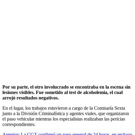
Por su parte, el otro involucrado se encontraba en la escena sin
lesiones visibles. Fue sometido al test de alcoholemia, el cual
arrojó resultados negativos.
En el lugar, los trabajos estuvieron a cargo de la Comisaría Sexta
junto a la División Criminalística y agentes viales, que organizaron
el paso vehicular mientras los especialistas realizaban las pericias
correspondientes.
Anterior:
La CGT confirmó un paro general de 24 horas, en rechazo