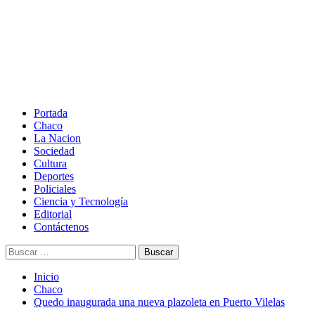
Saltar
al
contenido
Menú
principal
Portada
Chaco
La Nacion
Sociedad
Cultura
Deportes
Policiales
Ciencia y Tecnología
Editorial
Contáctenos
Buscar:
Inicio
Chaco
Quedo inaugurada una nueva plazoleta en Puerto Vilelas