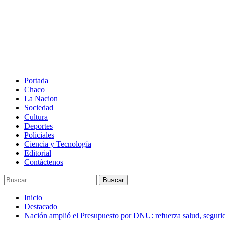
Saltar
al
contenido
Menú
principal
Portada
Chaco
La Nacion
Sociedad
Cultura
Deportes
Policiales
Ciencia y Tecnología
Editorial
Contáctenos
Buscar:
Inicio
Destacado
Nación amplió el Presupuesto por DNU: refuerza salud, seguri