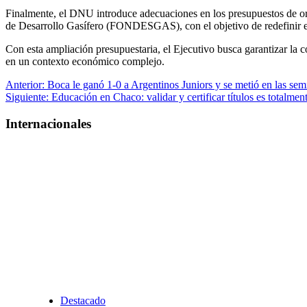
Finalmente, el DNU introduce adecuaciones en los presupuestos de or
de Desarrollo Gasífero (FONDESGAS), con el objetivo de redefinir el
Con esta ampliación presupuestaria, el Ejecutivo busca garantizar la
en un contexto económico complejo.
Navegación
Anterior:
Boca le ganó 1-0 a Argentinos Juniors y se metió en las sem
Siguiente:
Educación en Chaco: validar y certificar títulos es totalment
de
entradas
Internacionales
Destacado