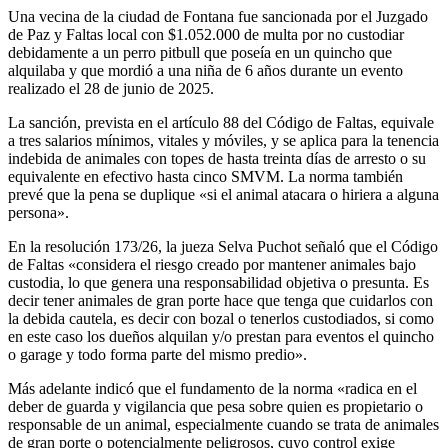
Una vecina de la ciudad de Fontana fue sancionada por el Juzgado
de Paz y Faltas local con $1.052.000 de multa por no custodiar
debidamente a un perro pitbull que poseía en un quincho que
alquilaba y que mordió a una niña de 6 años durante un evento
realizado el 28 de junio de 2025.
La sanción, prevista en el artículo 88 del Código de Faltas, equivale
a tres salarios mínimos, vitales y móviles, y se aplica para la tenencia
indebida de animales con topes de hasta treinta días de arresto o su
equivalente en efectivo hasta cinco SMVM. La norma también
prevé que la pena se duplique «si el animal atacara o hiriera a alguna
persona».
En la resolución 173/26, la jueza Selva Puchot señaló que el Código
de Faltas «considera el riesgo creado por mantener animales bajo
custodia, lo que genera una responsabilidad objetiva o presunta. Es
decir tener animales de gran porte hace que tenga que cuidarlos con
la debida cautela, es decir con bozal o tenerlos custodiados, si como
en este caso los dueños alquilan y/o prestan para eventos el quincho
o garage y todo forma parte del mismo predio».
Más adelante indicó que el fundamento de la norma «radica en el
deber de guarda y vigilancia que pesa sobre quien es propietario o
responsable de un animal, especialmente cuando se trata de animales
de gran porte o potencialmente peligrosos, cuyo control exige