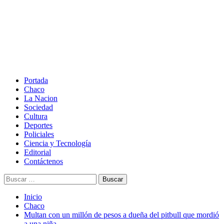
Saltar
al
contenido
Menú
principal
Portada
Chaco
La Nacion
Sociedad
Cultura
Deportes
Policiales
Ciencia y Tecnología
Editorial
Contáctenos
Buscar:
Inicio
Chaco
Multan con un millón de pesos a dueña del pitbull que mordió
a una niña