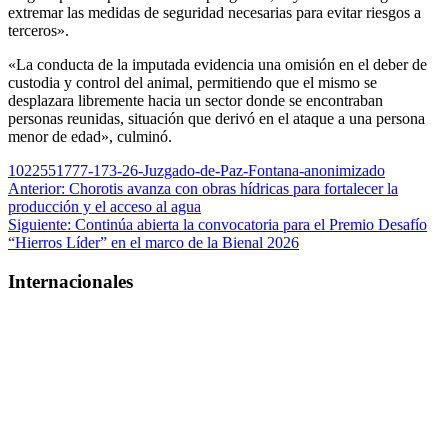
extremar las medidas de seguridad necesarias para evitar riesgos a
terceros».
«La conducta de la imputada evidencia una omisión en el deber de
custodia y control del animal, permitiendo que el mismo se
desplazara libremente hacia un sector donde se encontraban
personas reunidas, situación que derivó en el ataque a una persona
menor de edad», culminó.
1022551777-173-26-Juzgado-de-Paz-Fontana-anonimizado
Navegación
Anterior:
Chorotis avanza con obras hídricas para fortalecer la
producción y el acceso al agua
de
Siguiente:
Continúa abierta la convocatoria para el Premio Desafío
entradas
“Hierros Líder” en el marco de la Bienal 2026
Internacionales