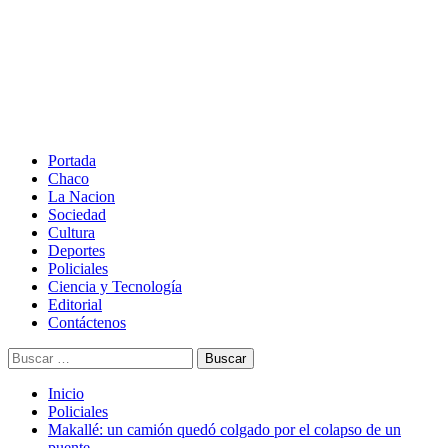
Saltar
al
contenido
Menú
principal
Portada
Chaco
La Nacion
Sociedad
Cultura
Deportes
Policiales
Ciencia y Tecnología
Editorial
Contáctenos
Buscar:
Inicio
Policiales
Makallé: un camión quedó colgado por el colapso de un
puente