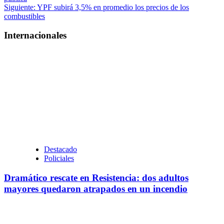
de
Siguiente:
YPF subirá 3,5% en promedio los precios de los
entradas
combustibles
Internacionales
Destacado
Policiales
Dramático rescate en Resistencia: dos adultos
mayores quedaron atrapados en un incendio