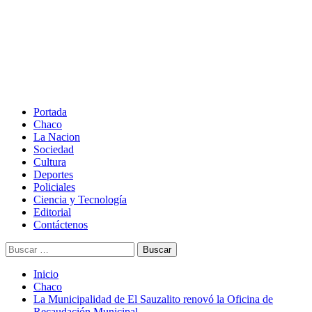
Saltar
al
contenido
Menú
principal
Portada
Chaco
La Nacion
Sociedad
Cultura
Deportes
Policiales
Ciencia y Tecnología
Editorial
Contáctenos
Buscar:
Inicio
Chaco
La Municipalidad de El Sauzalito renovó la Oficina de
Recaudación Municipal