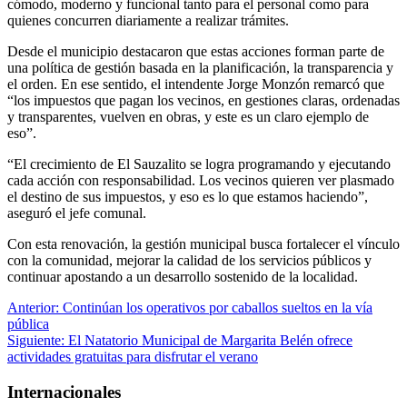
cómodo, moderno y funcional tanto para el personal como para
quienes concurren diariamente a realizar trámites.
Desde el municipio destacaron que estas acciones forman parte de
una política de gestión basada en la planificación, la transparencia y
el orden. En ese sentido, el intendente Jorge Monzón remarcó que
“los impuestos que pagan los vecinos, en gestiones claras, ordenadas
y transparentes, vuelven en obras, y este es un claro ejemplo de
eso”.
“El crecimiento de El Sauzalito se logra programando y ejecutando
cada acción con responsabilidad. Los vecinos quieren ver plasmado
el destino de sus impuestos, y eso es lo que estamos haciendo”,
aseguró el jefe comunal.
Con esta renovación, la gestión municipal busca fortalecer el vínculo
con la comunidad, mejorar la calidad de los servicios públicos y
continuar apostando a un desarrollo sostenido de la localidad.
Navegación
Anterior:
Continúan los operativos por caballos sueltos en la vía
pública
de
Siguiente:
El Natatorio Municipal de Margarita Belén ofrece
entradas
actividades gratuitas para disfrutar el verano
Internacionales