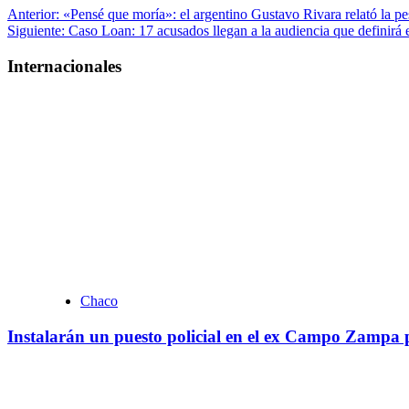
Navegación
Anterior:
«Pensé que moría»: el argentino Gustavo Rivara relató la pes
Siguiente:
Caso Loan: 17 acusados llegan a la audiencia que definirá el
de
entradas
Internacionales
Chaco
Instalarán un puesto policial en el ex Campo Zampa p