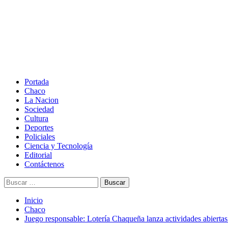
Saltar
al
contenido
Menú
principal
Portada
Chaco
La Nacion
Sociedad
Cultura
Deportes
Policiales
Ciencia y Tecnología
Editorial
Contáctenos
Buscar:
Inicio
Chaco
Juego responsable: Lotería Chaqueña lanza actividades abiertas