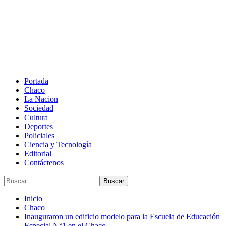
Saltar
al
contenido
Menú
principal
Portada
Chaco
La Nacion
Sociedad
Cultura
Deportes
Policiales
Ciencia y Tecnología
Editorial
Contáctenos
Buscar:
Inicio
Chaco
Inauguraron un edificio modelo para la Escuela de Educación
Especial N°1 en el Chaco