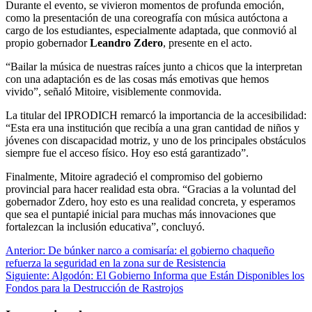
Durante el evento, se vivieron momentos de profunda emoción,
como la presentación de una coreografía con música autóctona a
cargo de los estudiantes, especialmente adaptada, que conmovió al
propio gobernador
Leandro Zdero
, presente en el acto.
“Bailar la música de nuestras raíces junto a chicos que la interpretan
con una adaptación es de las cosas más emotivas que hemos
vivido”, señaló Mitoire, visiblemente conmovida.
La titular del IPRODICH remarcó la importancia de la accesibilidad:
“Esta era una institución que recibía a una gran cantidad de niños y
jóvenes con discapacidad motriz, y uno de los principales obstáculos
siempre fue el acceso físico. Hoy eso está garantizado”.
Finalmente, Mitoire agradeció el compromiso del gobierno
provincial para hacer realidad esta obra. “Gracias a la voluntad del
gobernador Zdero, hoy esto es una realidad concreta, y esperamos
que sea el puntapié inicial para muchas más innovaciones que
fortalezcan la inclusión educativa”, concluyó.
Navegación
Anterior:
De búnker narco a comisaría: el gobierno chaqueño
refuerza la seguridad en la zona sur de Resistencia
de
Siguiente:
Algodón: El Gobierno Informa que Están Disponibles los
entradas
Fondos para la Destrucción de Rastrojos