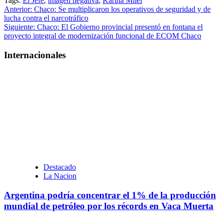
Tags:
El Jefe
,
imagen negativa
,
Karina Milei
Navegación
Anterior:
Chaco: Se multiplicaron los operativos de seguridad y de
lucha contra el narcotráfico
de
Siguiente:
Chaco: El Gobierno provincial presentó en fontana el
entradas
proyecto integral de modernización funcional de ECOM Chaco
Internacionales
Destacado
La Nacion
Argentina podría concentrar el 1% de la producción
mundial de petróleo por los récords en Vaca Muerta