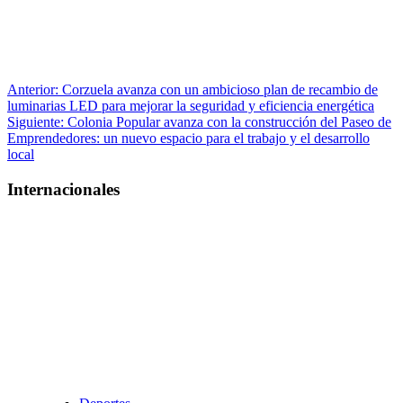
Navegación
Anterior:
Corzuela avanza con un ambicioso plan de recambio de
luminarias LED para mejorar la seguridad y eficiencia energética
de
Siguiente:
Colonia Popular avanza con la construcción del Paseo de
entradas
Emprendedores: un nuevo espacio para el trabajo y el desarrollo
local
Internacionales