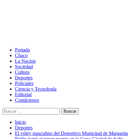
Saltar
al
contenido
Menú
principal
Portada
Chaco
La Nacion
Sociedad
Cultura
Deportes
Policiales
Ciencia y Tecnología
Editorial
Contáctenos
Buscar:
Inicio
Deportes
El vóley masculino del Deportivo Municipal de Margarita
Belén logró el tercer puesto en la Copa Ciudad de Salta