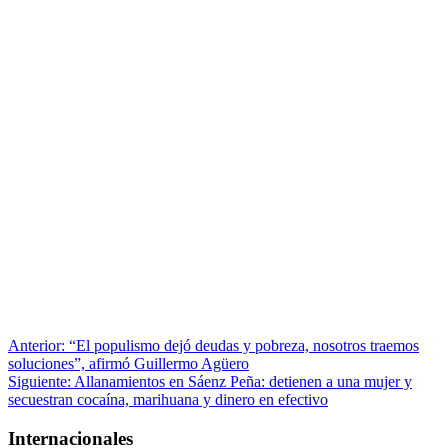
Navegación
Anterior:
“El populismo dejó deudas y pobreza, nosotros traemos
soluciones”, afirmó Guillermo Agüero
de
Siguiente:
Allanamientos en Sáenz Peña: detienen a una mujer y
entradas
secuestran cocaína, marihuana y dinero en efectivo
Internacionales