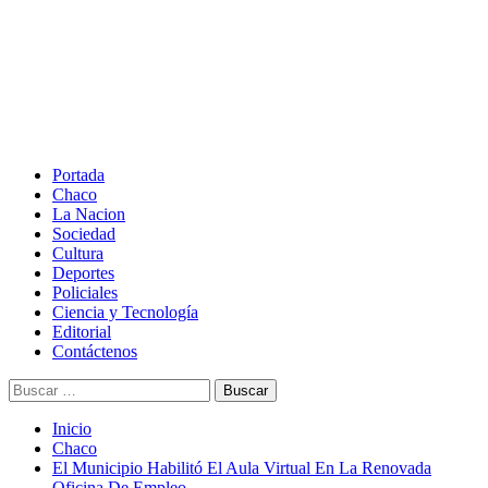
Saltar
al
contenido
Menú
principal
Portada
Chaco
La Nacion
Sociedad
Cultura
Deportes
Policiales
Ciencia y Tecnología
Editorial
Contáctenos
Buscar:
Inicio
Chaco
El Municipio Habilitó El Aula Virtual En La Renovada
Oficina De Empleo