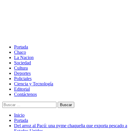
Saltar
al
contenido
Menú
principal
Portada
Chaco
La Nacion
Sociedad
Cultura
Deportes
Policiales
Ciencia y Tecnología
Editorial
Contáctenos
Buscar:
Inicio
Portada
Del arroz al Pacú: una pyme chaqueña que exporta pescado a
Estados Unidos