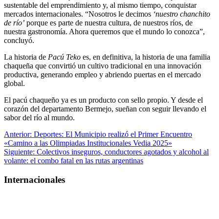
sustentable del emprendimiento y, al mismo tiempo, conquistar
mercados internacionales. “Nosotros le decimos
‘nuestro chanchito
de río’
porque es parte de nuestra cultura, de nuestros ríos, de
nuestra gastronomía. Ahora queremos que el mundo lo conozca”,
concluyó.
La historia de
Pacú Teko
es, en definitiva, la historia de una familia
chaqueña que convirtió un cultivo tradicional en una innovación
productiva, generando empleo y abriendo puertas en el mercado
global.
El pacú chaqueño ya es un producto con sello propio. Y desde el
corazón del departamento Bermejo, sueñan con seguir llevando el
sabor del río al mundo.
Navegación
Anterior:
Deportes: El Municipio realizó el Primer Encuentro
«Camino a las Olimpiadas Institucionales Vedia 2025»
de
Siguiente:
Colectivos inseguros, conductores agotados y alcohol al
entradas
volante: el combo fatal en las rutas argentinas
Internacionales