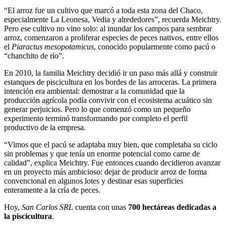
“El arroz fue un cultivo que marcó a toda esta zona del Chaco,
especialmente La Leonesa, Vedia y alrededores”, recuerda Meichtry.
Pero ese cultivo no vino solo: al inundar los campos para sembrar
arroz, comenzaron a proliferar especies de peces nativos, entre ellos
el
Piaractus mesopotamicus
, conocido popularmente como pacú o
“chanchito de río”.
En 2010, la familia Meichtry decidió ir un paso más allá y construir
estanques de piscicultura en los bordes de las arroceras. La primera
intención era ambiental: demostrar a la comunidad que la
producción agrícola podía convivir con el ecosistema acuático sin
generar perjuicios. Pero lo que comenzó como un pequeño
experimento terminó transformando por completo el perfil
productivo de la empresa.
“Vimos que el pacú se adaptaba muy bien, que completaba su ciclo
sin problemas y que tenía un enorme potencial como carne de
calidad”, explica Meichtry. Fue entonces cuando decidieron avanzar
en un proyecto más ambicioso: dejar de producir arroz de forma
convencional en algunos lotes y destinar esas superficies
enteramente a la cría de peces.
Hoy,
San Carlos SRL
cuenta con unas
700 hectáreas dedicadas a
la piscicultura
.