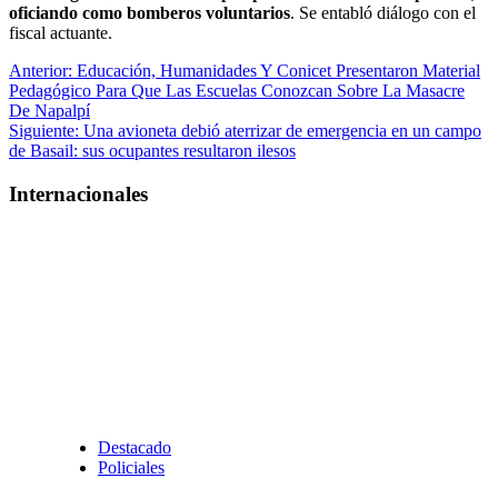
oficiando como bomberos voluntarios
. Se entabló diálogo con el
fiscal actuante.
Navegación
Anterior:
Educación, Humanidades Y Conicet Presentaron Material
Pedagógico Para Que Las Escuelas Conozcan Sobre La Masacre
de
De Napalpí
entradas
Siguiente:
Una avioneta debió aterrizar de emergencia en un campo
de Basail: sus ocupantes resultaron ilesos
Internacionales
Destacado
Policiales