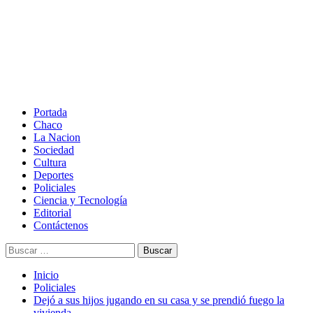
Saltar
al
contenido
Menú
principal
Portada
Chaco
La Nacion
Sociedad
Cultura
Deportes
Policiales
Ciencia y Tecnología
Editorial
Contáctenos
Buscar:
Inicio
Policiales
Dejó a sus hijos jugando en su casa y se prendió fuego la
vivienda