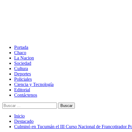
Saltar
al
contenido
Menú
principal
Portada
Chaco
La Nacion
Sociedad
Cultura
Deportes
Policiales
Ciencia y Tecnología
Editorial
Contáctenos
Buscar:
Inicio
Destacado
Culminó en Tucumán el III Curso Nacional de Francotirador Poli