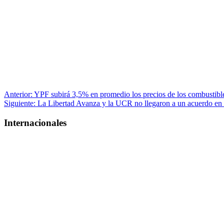
Navegación
Anterior:
YPF subirá 3,5% en promedio los precios de los combustibl
Siguiente:
La Libertad Avanza y la UCR no llegaron a un acuerdo en 
de
entradas
Internacionales