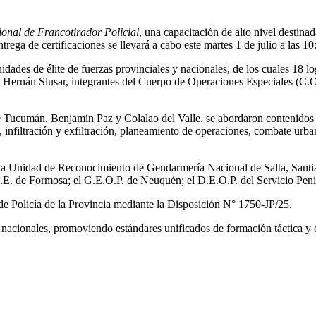
ional de Francotirador Policial
, una capacitación de alto nivel destina
trega de certificaciones se llevará a cabo este martes 1 de julio a las 10
idades de élite de fuerzas provinciales y nacionales, de los cuales 18 lo
 Hernán Slusar, integrantes del Cuerpo de Operaciones Especiales (C.
ucumán, Benjamín Paz y Colalao del Valle, se abordaron contenidos teóri
infiltración y exfiltración, planeamiento de operaciones, combate urbano
la Unidad de Reconocimiento de Gendarmería Nacional de Salta, Santiag
.I.E. de Formosa; el G.E.O.P. de Neuquén; el D.E.O.P. del Servicio Pe
 de Policía de la Provincia mediante la Disposición N° 1750-JP/25.
 y nacionales, promoviendo estándares unificados de formación táctica y