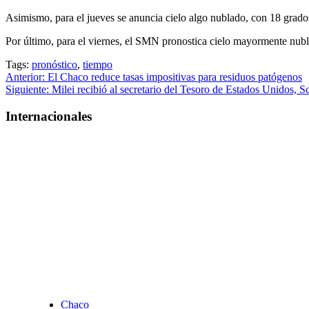
Asimismo, para el jueves se anuncia cielo algo nublado, con 18 grad
Por último, para el viernes, el SMN pronostica cielo mayormente nub
Tags:
pronóstico
,
tiempo
Navegación
Anterior:
El Chaco reduce tasas impositivas para residuos patógenos
Siguiente:
Milei recibió al secretario del Tesoro de Estados Unidos, S
de
entradas
Internacionales
Chaco