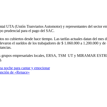
emial UTA (Unión Tranviarios Automotor) y representantes del sector emp
empo prudencial para el pago del SAC.
os no cubiertos desde hace tiempo. Las tarifas actuales datan del mes d
elevaron el sueldos de los trabajadores de $ 1.060.000 a 1.200.000 y de
tancias.
os dos grupos empresariales locales, ERSA, TSM UT y MIRAMAR ESTRE
).
na noche para cantar y emocionar
 función de «Renace»