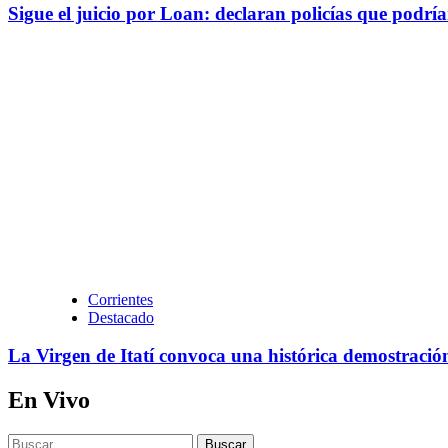
Sigue el juicio por Loan: declaran policías que podr
Corrientes
Destacado
La Virgen de Itatí convoca una histórica demostració
En Vivo
Buscar: