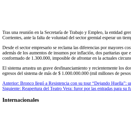
Tras una reunión en la Secretaría de Trabajo y Empleo, la entidad gr
Corrientes, ante la falta de voluntad del sector gremial esperar un ti
Desde el sector empresario se reclama las diferencias por mayores cost
además de los aumentos de insumos por inflación, dos paritarias que 
conformado de 1.300.000, imposible de afrontar en la actuales circuns
El sistema arrastra un grave desfinanciamiento y recientemente l
egresos del sistema de más de $ 1.000.000.000 (mil millones de pesos
Navegación
Anterior:
Bronco llegó a Resistencia con su tour “Dejando Huella”: u
Siguiente:
Reapertura del Teatro Vera: furor por las entradas para su
de
entradas
Internacionales