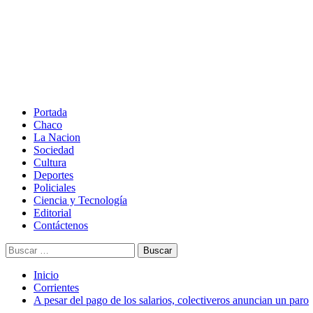
Saltar
al
contenido
Menú
principal
Portada
Chaco
La Nacion
Sociedad
Cultura
Deportes
Policiales
Ciencia y Tecnología
Editorial
Contáctenos
Buscar:
Inicio
Corrientes
A pesar del pago de los salarios, colectiveros anuncian un paro