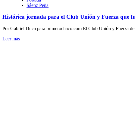
Sáenz Peña
Histórica jornada para el Club Unión y Fuerza que f
Por Gabriel Duca para primerochaco.com El Club Unión y Fuerza de Sa
Leer
Leer más
más
sobre
Histórica
jornada
para
el
Club
Unión
y
Fuerza
que
fuera
fundado
el
9
de
octubre