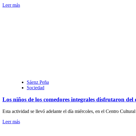
Leer
Leer más
más
sobre
Comenzó
la
pavimentación
de
la
calle
25
que
une
los
barrios
Nalá
Sáenz Peña
y
Sociedad
Milenium
Los niños de los comedores integrales disfrutaron del 
Esta actividad se llevó adelante el día miércoles, en el Centro Cultura
Leer
Leer más
más
sobre