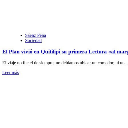
recorrió
en
Sáenz
Peña,
las
obras
ejecutadas
Sáenz Peña
por
Sociedad
el
gobierno
El Plan vivió en Quitilipi su primera Lectura «al mar
provincial
El viaje no fue el de siempre, no debíamos ubicar un comedor, ni una cap
Leer
Leer más
más
sobre
El
Plan
vivió
en
Quitilipi
su
primera
Lectura