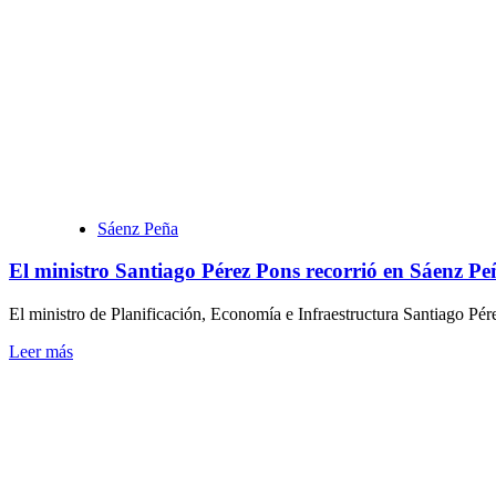
Los
niños
de
los
comedores
integrales
disfrutaron
del
cine
Sáenz Peña
El ministro Santiago Pérez Pons recorrió en Sáenz Peñ
El ministro de Planificación, Economía e Infraestructura Santiago Pér
Leer
Leer más
más
sobre
El
ministro
Santiago
Pérez
Pons