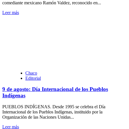
comediante mexicano Ramón Valdez, reconocido en...
combate
las
Leer
Leer más
pestes
más
sobre
09
de
agosto
de
1989
fallece
Ramón
Valdéz
Chaco
Editorial
9 de agosto: Día Internacional de los Pueblos
Indígenas
PUEBLOS INDÍGENAS. Desde 1995 se celebra el Día
Internacional de los Pueblos Indígenas, instituido por la
Organización de las Naciones Unidas...
Leer
Leer más