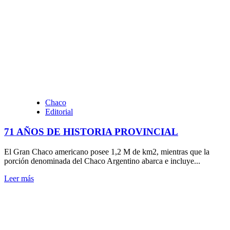
más
sobre
9
de
agosto:
Día
Internacional
de
los
Pueblos
Indígenas
Chaco
Editorial
71 AÑOS DE HISTORIA PROVINCIAL
El Gran Chaco americano posee 1,2 M de km2, mientras que la
porción denominada del Chaco Argentino abarca e incluye...
Leer
Leer más
más
sobre
71
AÑOS
DE