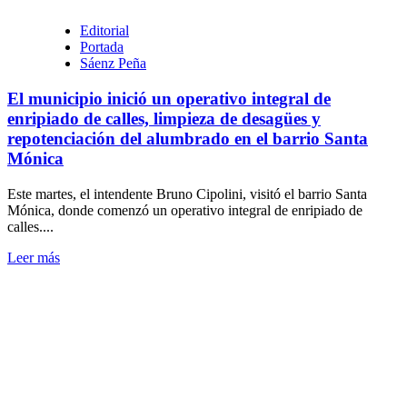
Editorial
Portada
Sáenz Peña
El municipio inició un operativo integral de
enripiado de calles, limpieza de desagües y
repotenciación del alumbrado en el barrio Santa
Mónica
Este martes, el intendente Bruno Cipolini, visitó el barrio Santa
Mónica, donde comenzó un operativo integral de enripiado de
calles....
Leer
Leer más
más
sobre
El
municipio
inició
un
operativo
integral
de