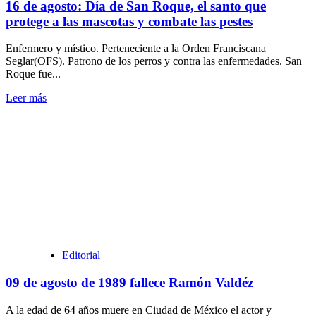
16 de agosto: Día de San Roque, el santo que
protege a las mascotas y combate las pestes
Enfermero y místico. Perteneciente a la Orden Franciscana
Seglar(OFS). Patrono de los perros y contra las enfermedades. San
Roque fue...
Leer
Leer más
más
sobre
16
de
agosto:
Día
de
San
Roque,
el
santo
que
Editorial
protege
a
09 de agosto de 1989 fallece Ramón Valdéz
las
mascotas
A la edad de 64 años muere en Ciudad de México el actor y
y