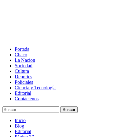
Saltar
al
contenido
Menú
principal
Portada
Chaco
La Nacion
Sociedad
Cultura
Deportes
Policiales
Ciencia y Tecnología
Editorial
Contáctenos
Buscar:
Inicio
Blog
Editorial
Página 27