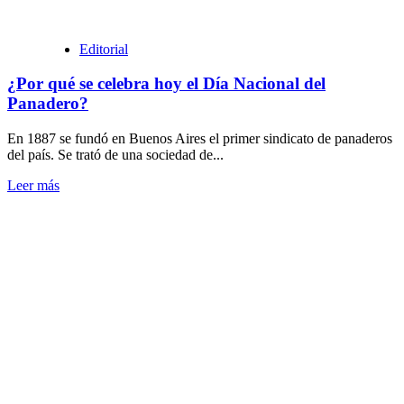
la
Chacarera
del
Editorial
monte
¿Por qué se celebra hoy el Día Nacional del
Panadero?
En 1887 se fundó en Buenos Aires el primer sindicato de panaderos
del país. Se trató de una sociedad de...
Leer
Leer más
más
sobre
¿Por
qué
se
celebra
hoy
el
Día
Nacional
del
Panadero?