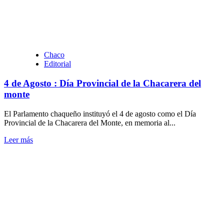
celebra
el
6
de
agosto?
Chaco
Editorial
4 de Agosto : Día Provincial de la Chacarera del
monte
El Parlamento chaqueño instituyó el 4 de agosto como el Día
Provincial de la Chacarera del Monte, en memoria al...
Leer
Leer más
más
sobre
4
de
Agosto
:
Día
Provincial
de