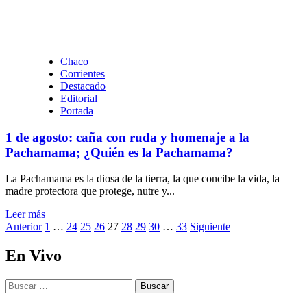
enripiado
de
calles,
limpieza
de
Chaco
desagües
Corrientes
y
Destacado
repotenciación
Editorial
del
Portada
alumbrado
en
1 de agosto: caña con ruda y homenaje a la
el
Pachamama; ¿Quién es la Pachamama?
barrio
Santa
La Pachamama es la diosa de la tierra, la que concibe la vida, la
Mónica
madre protectora que protege, nutre y...
Leer
Leer más
Paginación
más
Anterior
1
…
24
25
26
27
28
29
30
…
33
Siguiente
sobre
de
1
En Vivo
entradas
de
agosto:
Buscar:
caña
con