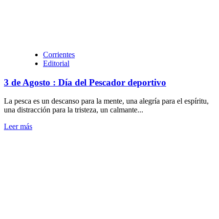
Corrientes
Editorial
3 de Agosto : Día del Pescador deportivo
La pesca es un descanso para la mente, una alegría para el espíritu,
una distracción para la tristeza, un calmante...
Leer
Leer más
más
sobre
3
de
Agosto
:
Día
del
Pescador
deportivo