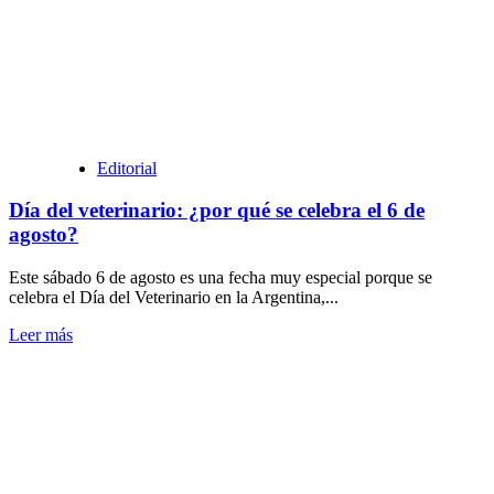
HISTORIA
PROVINCIAL
Editorial
Día del veterinario: ¿por qué se celebra el 6 de
agosto?
Este sábado 6 de agosto es una fecha muy especial porque se
celebra el Día del Veterinario en la Argentina,...
Leer
Leer más
más
sobre
Día
del
veterinario:
¿por
qué
se