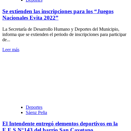
Se extienden las inscripciones para los “Juegos
Nacionales Evita 2022”
La Secretaría de Desarrollo Humano y Deportes del Municipio,
informa que se extienden el periodo de inscripciones para participar
de...
Leer
Leer más
más
sobre
Se
extienden
las
inscripciones
para
los
“Juegos
Nacionales
Evita
Deportes
2022”
Sáenz Peña
El Intendente entregó elementos deportivos en la
E.E.S N°143 del barrio San Cayetano