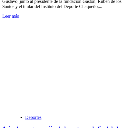
Gustavo, junto al presidente de la fundación Gastón, Rubén de los
Santos y el titular del Instituto del Deporte Chaqueño,...
Leer
Leer más
más
sobre
Resistencia:
Copa
Gastón
2022,
Gustavo
valoró
“el
desarrollo
de
un
servicio
deportivo,
social
e
inclusivo”
Deportes