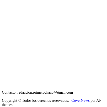
Contacto: redaccion.primerochaco@gmail.com
Copyright © Todos los derechos reservados.
|
CoverNews
por AF
themes.