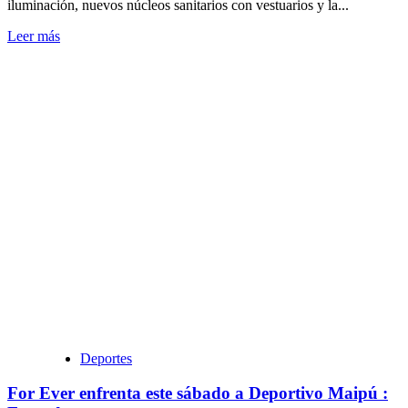
iluminación, nuevos núcleos sanitarios con vestuarios y la...
Leer
Leer más
más
sobre
Campo
Largo
tendrá
una
cancha
de
hockey
con
césped
sintético
Deportes
For Ever enfrenta este sábado a Deportivo Maipú :