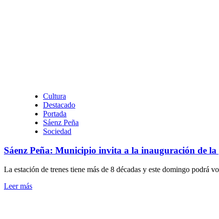
sobre
Resistencia:
Con
el
apoyo
de
la
Municipalidad,
más
de
200
Cultura
personas
Destacado
recorrieron
Portada
los
Sáenz Peña
10
Sociedad
kilómetros
del
Sáenz Peña: Municipio invita a la inauguración de la 
“Halloween
Sinergia”
La estación de trenes tiene más de 8 décadas y este domingo podrá volv
con
medios
Leer
Leer más
de
más
movilidad
sobre
sustentable
Sáenz