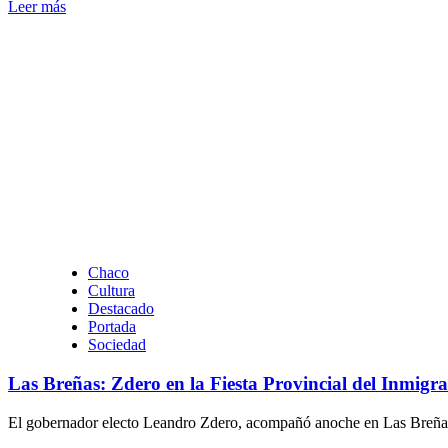
Leer
Leer más
más
sobre
Resistencia:
La
Municipalidad
refuerza
la
erradicación
de
mini
basurales
y
reitera
el
Chaco
pedido
Cultura
de
Destacado
no
Portada
arrojar
Sociedad
residuos
en
Las Breñas: Zdero en la Fiesta Provincial del Inmigr
la
vía
pública
El gobernador electo Leandro Zdero, acompañó anoche en Las Breñas la