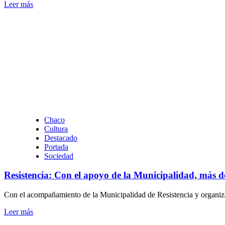
Leer
Leer más
más
sobre
Las
Breñas:
Zdero
en
la
Fiesta
Provincial
del
Inmigrante
Chaco
Cultura
Destacado
Portada
Sociedad
Resistencia: Con el apoyo de la Municipalidad, más d
Con el acompañamiento de la Municipalidad de Resistencia y organizad
Leer
Leer más
más