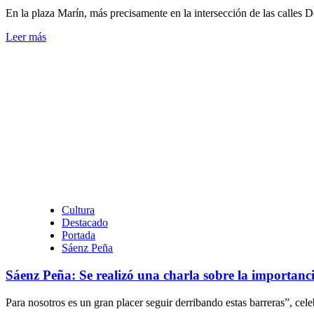
En la plaza Marín, más precisamente en la intersección de las calles D
Leer
Leer más
más
sobre
Resistencia:
Eco
Ciudad
Recicla
se
realizó
en
la
plaza
Marín
Cultura
Destacado
Portada
Sáenz Peña
Sáenz Peña: Se realizó una charla sobre la importanc
Para nosotros es un gran placer seguir derribando estas barreras”, cele