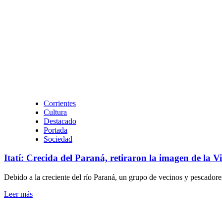
Peña:
Municipio
invita
a
la
inauguración
de
la
puesta
en
valor
de
Corrientes
la
Cultura
Estación
Destacado
del
Portada
Ferrocarril
Sociedad
Itatí: Crecida del Paraná, retiraron la imagen de la 
Debido a la creciente del río Paraná, un grupo de vecinos y pescadore
Leer
Leer más
más
sobre
Itatí: