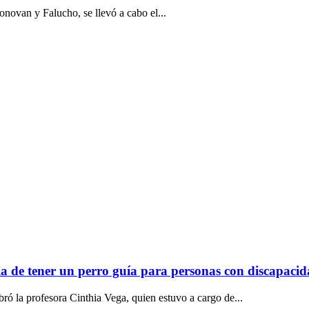
onovan y Falucho, se llevó a cabo el...
ia de tener un perro guía para personas con discapacid
bró la profesora Cinthia Vega, quien estuvo a cargo de...