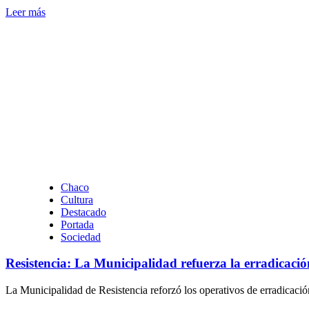
Leer
Leer más
más
sobre
Sáenz
Peña:
Se
realizó
una
charla
sobre
la
importancia
de
tener
un
Chaco
perro
Cultura
guía
Destacado
para
Portada
personas
Sociedad
con
discapacidad
Resistencia: La Municipalidad refuerza la erradicación
visual
La Municipalidad de Resistencia reforzó los operativos de erradicació