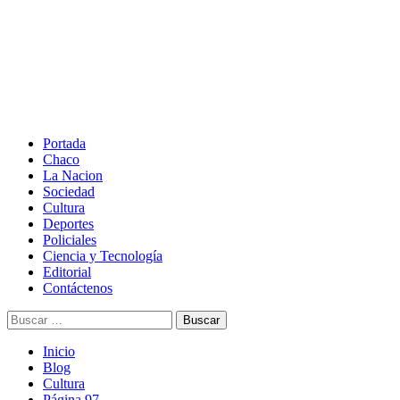
Saltar
al
contenido
Menú
principal
Portada
Chaco
La Nacion
Sociedad
Cultura
Deportes
Policiales
Ciencia y Tecnología
Editorial
Contáctenos
Buscar:
Inicio
Blog
Cultura
Página 97